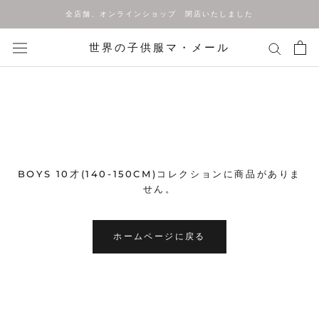
ス
全店舗、オンラインショップ 閉店いたしました
キ
ッ
世界の子供服マ・メール
プ
し
て
コ
ン
テ
ン
ツ
BOYS 10才(140-150CM)コレクションに商品がありま
に
せん。
移
動
す
ホームページに戻る
る