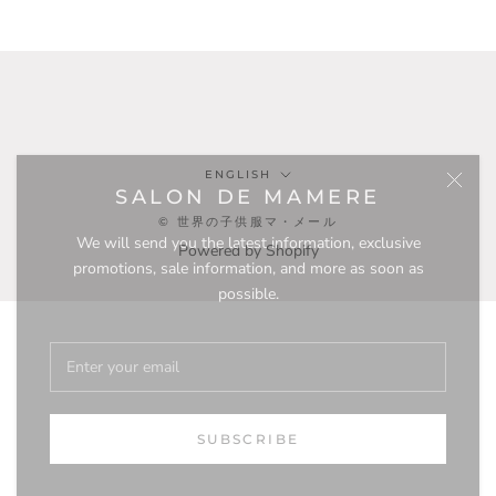
Language
ENGLISH
SALON DE MAMERE
© 世界の子供服マ・メール
We will send you the latest information, exclusive
Powered by Shopify
promotions, sale information, and more as soon as
possible.
SUBSCRIBE