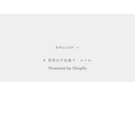
Language
ENGLISH
© 世界の子供服マ・メール
Powered by Shopify