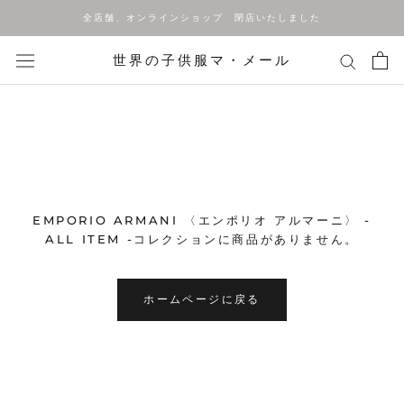
ス
全店舗、オンラインショップ 閉店いたしました
キ
ッ
世界の子供服マ・メール
プ
し
て
コ
ン
テ
ン
ツ
EMPORIO ARMANI 〈エンポリオ アルマーニ〉 -
に
ALL ITEM -コレクションに商品がありません。
移
動
す
ホームページに戻る
る