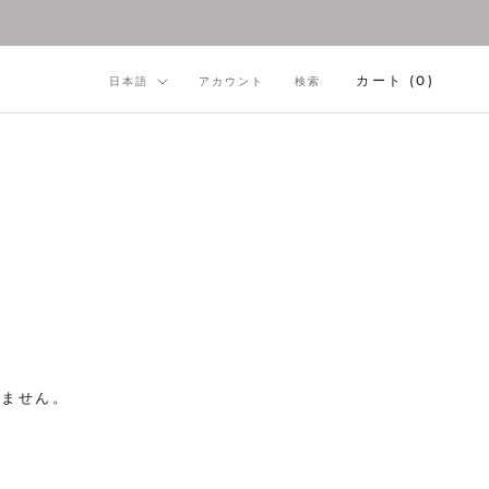
言
カート (
0
)
日本語
アカウント
検索
語
りません。