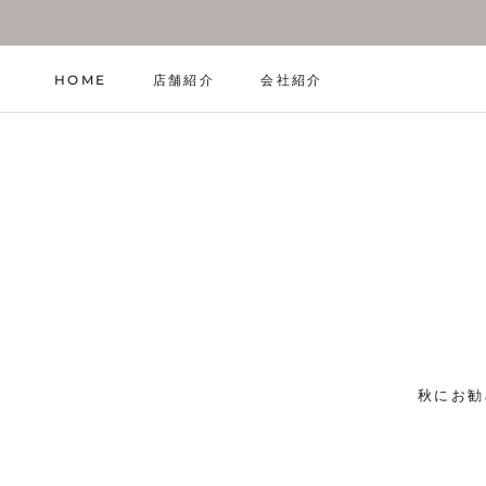
ス
キ
ッ
HOME
店舗紹介
会社紹介
プ
HOME
店舗紹介
会社紹介
し
て
コ
ン
テ
ン
ツ
に
移
動
す
る
秋にお勧